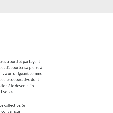
tres à bord et partagent
 et d’apporter sa pierre à
 il y a un dirigeant comme
a seule coopérative dont
tion à le devenir. En
 voix »,
e collective. Si
es convaincus.