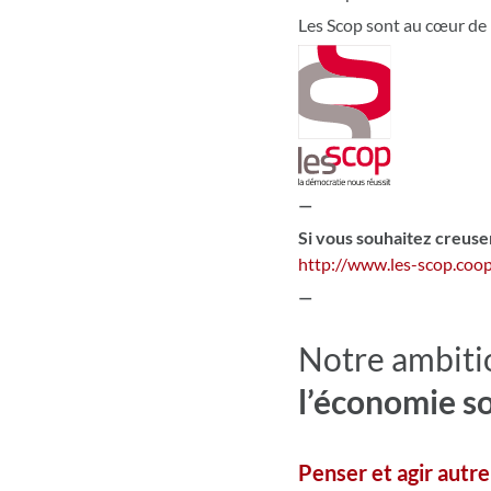
Les Scop sont au cœur de l’
—
Si vous souhaitez creuser
http://www.les-scop.coop
—
Notre ambiti
l’économie so
Penser et agir autre