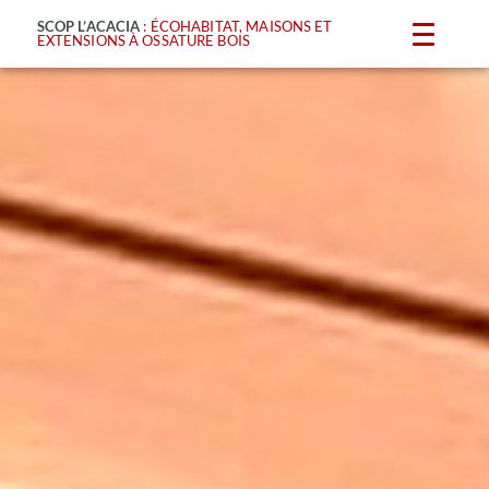
SCOP L’ACACIA
: ÉCOHABITAT, MAISONS ET
EXTENSIONS À OSSATURE BOIS